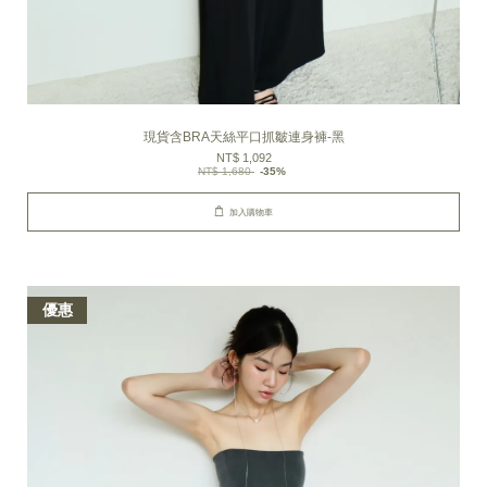
現貨含BRA天絲平口抓皺連身褲-黑
NT$ 1,092
NT$ 1,680
-35%
加入購物車
優惠