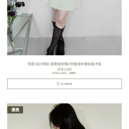
現貨 設計師款-蘋果綠玫瑰U領修身針織短版洋裝
NT$ 1,027
NT$ 1,580
-35%
加入購物車
優惠