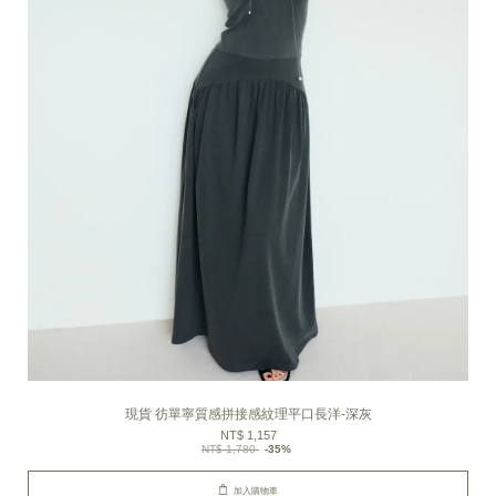
現貨 彷單寧質感拼接感紋理平口長洋-深灰
NT$ 1,157
NT$ 1,780
-35%
加入購物車