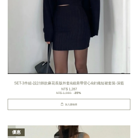
SET-3件組-設計師款麻花長版外套&細肩帶背心&針織短裙套裝-深藍
NT$ 1,287
NT$ 1,980
-35%
加入購物車
優惠