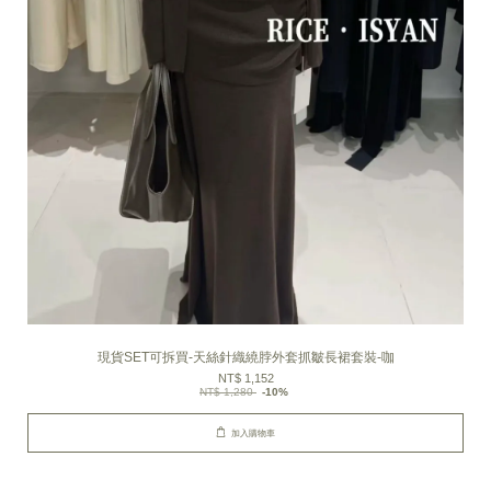
現貨SET可拆買-天絲針織繞脖外套抓皺長裙套裝-咖
NT$ 1,152
NT$ 1,280
-10%
加入購物車