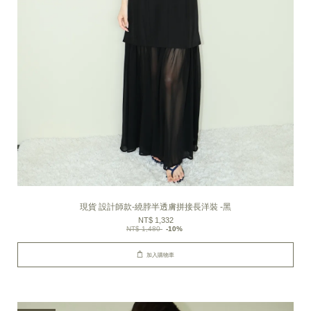
現貨 設計師款-繞脖半透膚拼接長洋裝 -黑
NT$ 1,332
NT$ 1,480
-10%
加入購物車