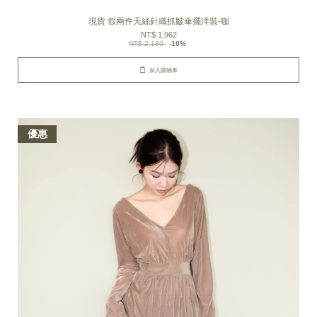
現貨 假兩件天絲針織抓皺傘擺洋裝-咖
NT$ 1,962
NT$ 2,180
-10%
加入購物車
優惠