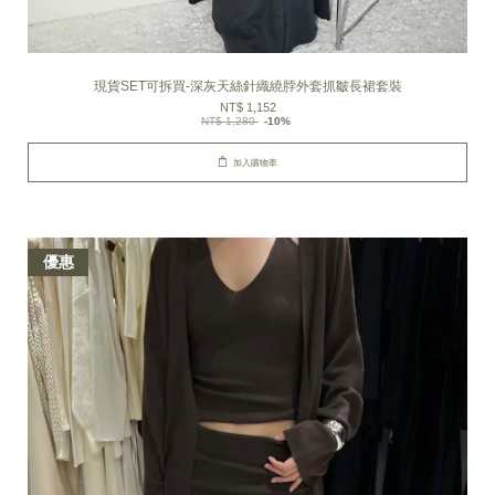
現貨SET可拆買-深灰天絲針織繞脖外套抓皺長裙套裝
NT$ 1,152
NT$ 1,280
-10%
加入購物車
優惠