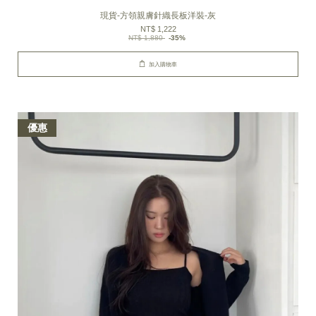
現貨-方領親膚針織長板洋裝-灰
NT$ 1,222
NT$ 1,880
-35%
加入購物車
優惠