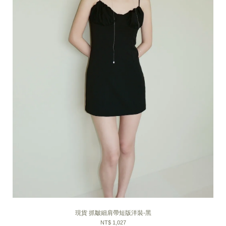
現貨 抓皺細肩帶短版洋裝-黑
NT$ 1,027