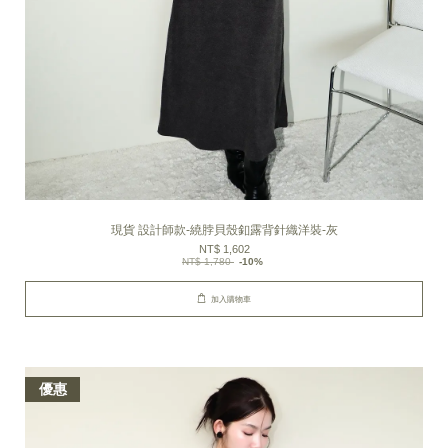
現貨 設計師款-繞脖貝殼釦露背針織洋裝-灰
NT$ 1,602
NT$ 1,780
-10%
加入購物車
優惠