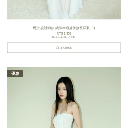
現貨 設計師款-繞脖半透膚拼接長洋裝 -白
NT$ 1,332
NT$ 1,480
-10%
加入購物車
優惠