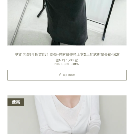
現貨 套裝(可拆買)設計師款-異材質帶領上衣&上釦式抓皺長裙-深灰
從
NT$ 1,242
起
NT$ 1,380
-10%
加入購物車
優惠