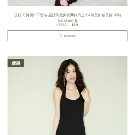
現貨 可拆買SET套裝-設計師款萊賽爾斜肩上衣&開岔抓皺長裙-深咖
從
NT$ 801
起
NT$ 890
-10%
加入購物車
優惠