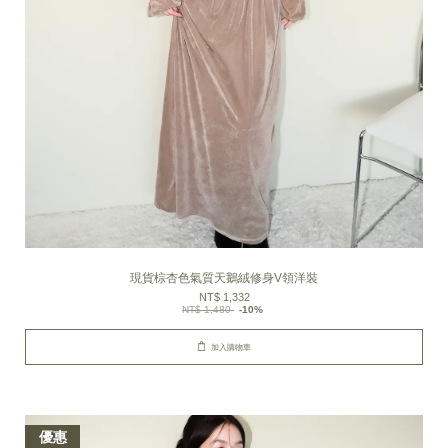
現貨棕杏色氣質天鵝絨修身V領洋裝
NT$ 1,332
NT$ 1,480
-10%
加入購物車
優惠