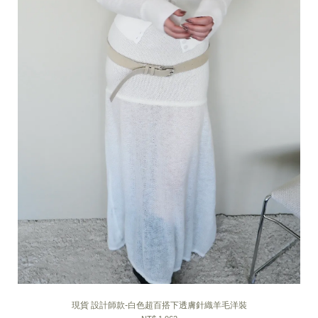
現貨 設計師款-白色超百搭下透膚針織羊毛洋裝