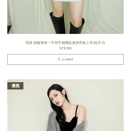
現貨 抓皺堆堆一字領手袖螺紋連身長板上衣/短洋-白
NT$ 980
加入購物車
優惠