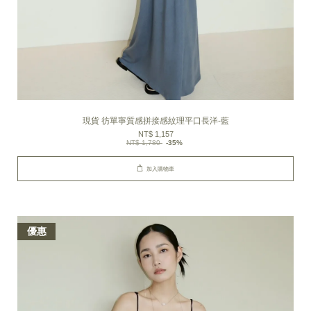
現貨 彷單寧質感拼接感紋理平口長洋-藍
NT$ 1,157
NT$ 1,780
-35%
加入購物車
優惠