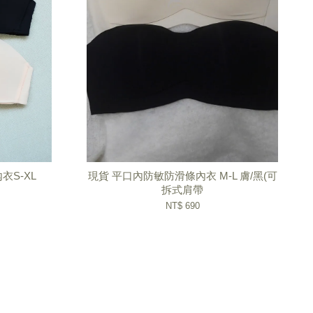
S-XL
現貨 平口內防敏防滑條內衣 M-L 膚/黑(可
拆式肩帶
NT$ 690