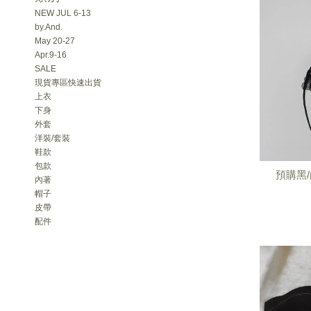
NEW JUL 6-13
by.And.
May 20-27
Apr.9-16
SALE
現貨專區快速出貨
上衣
下身
外套
洋裝/套裝
鞋款
包款
預購黑
內著
帽子
皮帶
配件