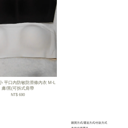
小 平口內防敏防滑條內衣 M-L
膚/黑(可拆式肩帶
NT$ 690
購買方式/運送方式/付款方式