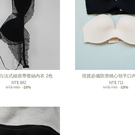
/白法式細肩帶蕾絲內衣 2色
現貨必備防滑桃心領平口內衣
NT$ 882
NT$ 711
NT$ 980
-10%
NT$ 790
-10%