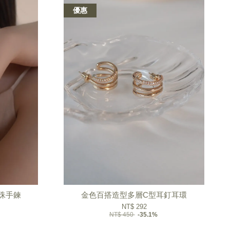
優惠
珠手鍊
金色百搭造型多層C型耳釘耳環
NT$ 292
NT$ 450
-35.1%