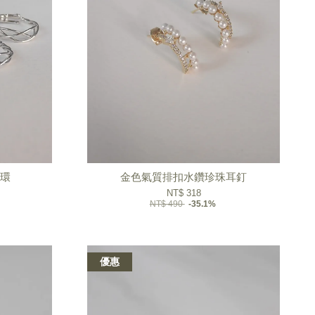
耳環
金色氣質排扣水鑽珍珠耳釘
NT$ 318
NT$ 490
-35.1%
優惠