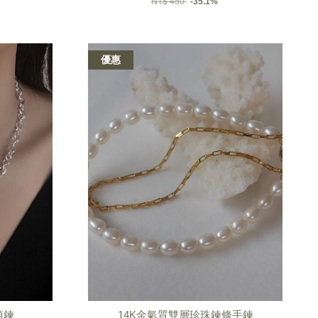
NT$ 450
-35.1%
優惠
項鍊
14K金氣質雙層珍珠鍊條手鍊