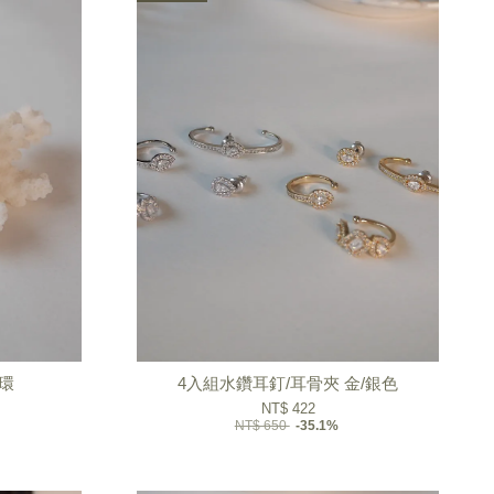
環
4入組水鑽耳釘/耳骨夾 金/銀色
NT$ 422
NT$ 650
-35.1%