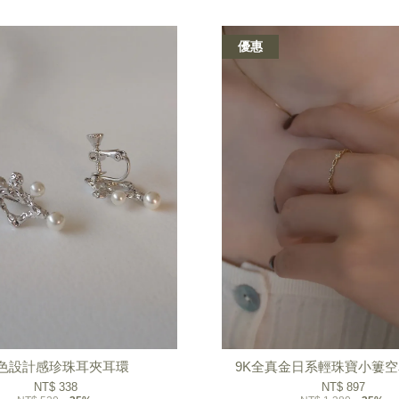
優惠
色設計感珍珠耳夾耳環
9K全真金日系輕珠寶小簍
NT$ 338
NT$ 897