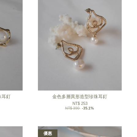
珠耳釘
金色多層異形造型珍珠耳釘
NT$ 253
NT$ 390
-35.1%
優惠