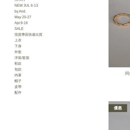
NEW JUL 6-13
by.And.
May 20-27
Apr.9-16
SALE
現貨專區快速出貨
上衣
下身
外套
洋裝/套裝
鞋款
包款
純
內著
帽子
皮帶
配件
優惠