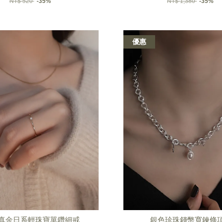
NT$ 520
-35%
NT$ 1,380
-35%
優惠
全真金日系輕珠寶單鑽細戒
銀色珍珠錢幣寬鍊條