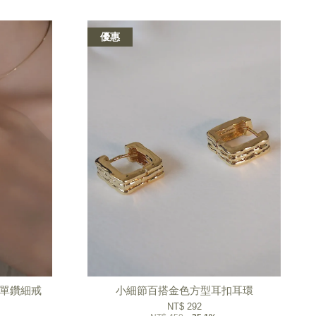
優惠
空單鑽細戒
小細節百搭金色方型耳扣耳環
NT$ 292